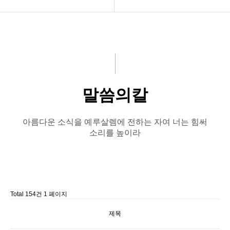
교회소개
구약설교
아름다운소식
신약설교
강의 말씀
논설편
말씀의칼
성경읽기
신앙문답편
나눔자료실
말씀의칼
아름다운 소식을 예루살렘에 전하는 자여 너는 힘써
소리를 높이라
회원전용
Total 154건
1 페이지
제목