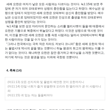
세례 요한은 여자가 낳은 모든 사람과는 다르다는 것이다. 눅1:15에 보면 주
앞에 큰 자가 되며 모태로부터 성령의 충만함을 입는다고 하였다. 예수님은 성
령으로 잉태가 되었지만 세례 요한은 모태부터 성신의 충만함을 받았다. 예수
님은 신성으로 잉태되었지만 세례 요한은 인성으로 출생을 하되 모태로부터
성령을 충만히 받았다는 것이다.
눅1:42을 보면 성모 마리아의 문안하는 소리를 엘리사벳이 들을 때 태중에서
요한은 기쁨으로 복중에서 뛰놀았다고 하였다. 이것은 성령으로 역사된 것이
며, 이것을 본다면 세례 요한은 보통 속된 사람과는 달라서 모태에서부터 특별
한 사람이라는 것을 알 수가 있는 것이다.
“그러나 천국에서는 극히 작은 자라도 저보다 크니라” 함은 세례 요한의 역사
는 율법시대 역사의 끝을 맺는 것뿐이니 하늘 왕권의 최고의 왕위에는 이를 수
가 없다는 것이다. 왜냐하면 요한은 잠깐 증거하고 예수님을 소개한 것뿐이고,
여기에 작다는 것은 왕권을 받는 지위에 국한된 것뿐이다.
4. 축복 (14)
(마11:13) 모든 선지자와 및 율법의 예언한 것이 요한까지니
(마11:14) 만일 너희가 즐겨 받을찐대 오리라 한 엘리야가 곧 이 사람이니
라
(마11:15) 귀 있는 자는 들을찌어다