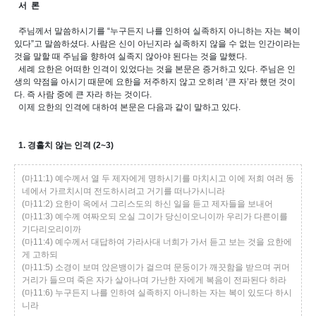
서 론
주님께서 말씀하시기를 “누구든지 나를 인하여 실족하지 아니하는 자는 복이
있다”고 말씀하셨다. 사람은 신이 아닌지라 실족하지 않을 수 없는 인간이라는
것을 말할 때 주님을 향하여 실족지 않아야 된다는 것을 말했다.
세례 요한은 어떠한 인격이 있었다는 것을 본문은 증거하고 있다. 주님은 인
생의 약점을 아시기 때문에 요한을 저주하지 않고 오히려 ‘큰 자’라 했던 것이
다. 즉 사람 중에 큰 자라 하는 것이다.
이제 요한의 인격에 대하여 본문은 다음과 같이 말하고 있다.
1. 경홀치 않는 인격 (2~3)
(마11:1) 예수께서 열 두 제자에게 명하시기를 마치시고 이에 저희 여러 동
네에서 가르치시며 전도하시려고 거기를 떠나가시니라
(마11:2) 요한이 옥에서 그리스도의 하신 일을 듣고 제자들을 보내어
(마11:3) 예수께 여짜오되 오실 그이가 당신이오니이까 우리가 다른이를
기다리오리이까
(마11:4) 예수께서 대답하여 가라사대 너희가 가서 듣고 보는 것을 요한에
게 고하되
(마11:5) 소경이 보며 앉은뱅이가 걸으며 문둥이가 깨끗함을 받으며 귀머
거리가 들으며 죽은 자가 살아나며 가난한 자에게 복음이 전파된다 하라
(마11:6) 누구든지 나를 인하여 실족하지 아니하는 자는 복이 있도다 하시
니라