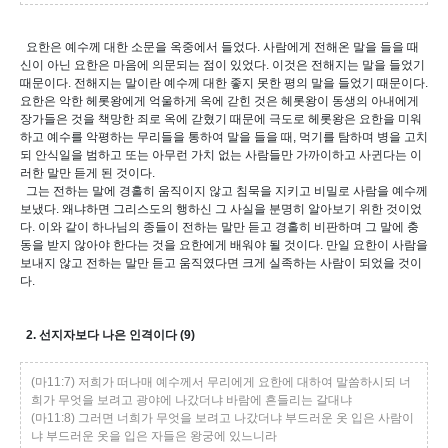
요한은 예수께 대한 소문을 옥중에서 들었다. 사람에게 전해온 말을 들을 때
신이 아닌 요한은 마음에 의문되는 점이 있었다. 이것은 전해지는 말을 들었기
때문이다. 전해지는 말이란 예수께 대한 좋지 못한 평의 말을 들었기 때문이다.
요한은 악한 헤롯왕에게 억울하게 옥에 갇힌 것은 헤롯왕이 동생의 아내에게
장가들은 것을 책망한 죄로 옥에 갇혔기 때문에 극도로 헤롯왕은 요한을 미워
하고 예수를 악평하는 무리들을 통하여 말을 들을 때, 먹기를 탐하며 병을 고치
되 안식일을 범하고 또는 아무런 가치 없는 사람들만 가까이하고 사귄다는 이
러한 말만 듣게 된 것이다.
그는 전하는 말에 경홀히 움직이지 않고 침묵을 지키고 비밀로 사람을 예수께
보냈다. 왜냐하면 그리스도의 행하신 그 사실을 분명히 알아보기 위한 것이었
다. 이와 같이 하나님의 종들이 전하는 말만 듣고 경홀히 비판하며 그 말에 충
동을 받지 않아야 한다는 것을 요한에게 배워야 될 것이다. 만일 요한이 사람을
보내지 않고 전하는 말만 듣고 움직였다면 크게 실족하는 사람이 되었을 것이
다.
2. 선지자보다 나은 인격이다 (9)
(마11:7) 저희가 떠나매 예수께서 무리에게 요한에 대하여 말씀하시되 너
희가 무엇을 보려고 광야에 나갔더냐 바람에 흔들리는 갈대냐
(마11:8) 그러면 너희가 무엇을 보려고 나갔더냐 부드러운 옷 입은 사람이
냐 부드러운 옷을 입은 자들은 왕궁에 있느니라