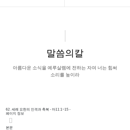
교회소개
구약설교
아름다운소식
신약설교
강의 말씀
논설편
말씀의칼
성경읽기
신앙문답편
나눔자료실
말씀의칼
아름다운 소식을 예루살렘에 전하는 자여 너는 힘써
소리를 높이라
회원전용
62. 세례 요한의 인격과 축복 - 마11:1~15 -
페이지 정보
본문