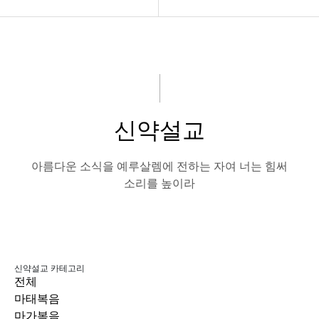
교회소개
구약설교
아름다운소식
신약설교
강의 말씀
논설편
신약설교
성경읽기
신앙문답편
나눔자료실
말씀의칼
아름다운 소식을 예루살렘에 전하는 자여 너는 힘써
소리를 높이라
회원전용
신약설교 카테고리
전체
마태복음
마가복음