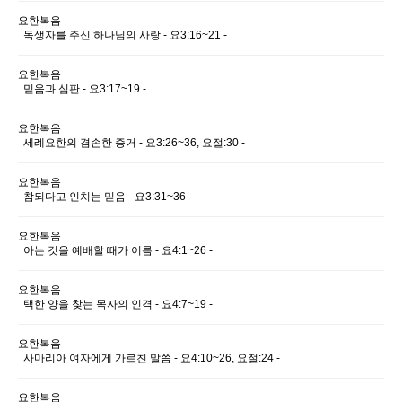
요한복음
독생자를 주신 하나님의 사랑 - 요3:16~21 -
요한복음
믿음과 심판 - 요3:17~19 -
요한복음
세례요한의 겸손한 증거 - 요3:26~36, 요절:30 -
요한복음
참되다고 인치는 믿음 - 요3:31~36 -
요한복음
아는 것을 예배할 때가 이름 - 요4:1~26 -
요한복음
택한 양을 찾는 목자의 인격 - 요4:7~19 -
요한복음
사마리아 여자에게 가르친 말씀 - 요4:10~26, 요절:24 -
요한복음