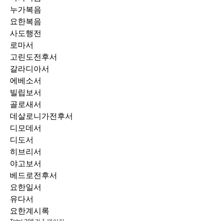
누가복음
요한복음
사도행전
로마서
고린도전후서
갈라디아서
에베소서
빌립보서
골로새서
데살로니가전후서
디모데서
디도서
히브리서
야고보서
베드로전후서
요한일서
유다서
요한계시록