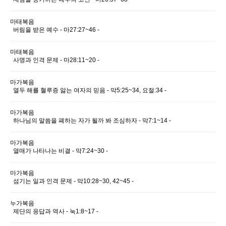
마태복음
버림을 받은 예수 - 마27:27~46 -
마태복음
사명과 인격 문제 - 마28:11~20 -
마가복음
열두 해를 혈루증 앓는 여자의 믿음 - 막5:25~34, 요절:34 -
마가복음
하나님의 말씀을 폐하는 자가 될까 봐 조심하자 - 막7:1~14 -
마가복음
열매가 나타나는 비결 - 막7:24~30 -
마가복음
섬기는 일과 인격 문제 - 막10:28~30, 42~45 -
누가복음
제단의 응답과 역사 - 눅1:8~17 -