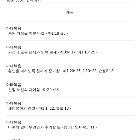
Total 385건
1 페이지
제목
마태복음
복된 가정을 이룬 비결 - 마1:18~25 -
마태복음
가정에 오는 난제와 인류 문제 - 창3:6~17, 마1:18~25 -
마태복음
환난을 피하도록 천사가 증거함 - 마1:20~25, 2:13~23, 요절2:13 -
마태복음
신앙 노선의 차이점 - 마2:1~23 -
마태복음
세례요한의 경고 - 마3:1~12, 요절:10 -
마태복음
미혹의 말이 무엇인가 주의할 일 - 창3:1~5, 마4:1~11 -