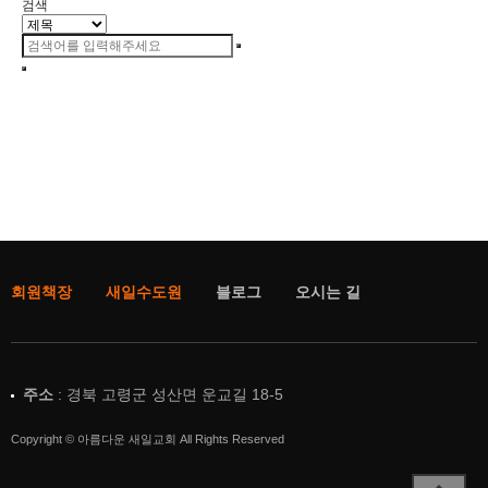
검색
회원책장
새일수도원
블로그
오시는 길
주소
: 경북 고령군 성산면 운교길 18-5
Copyright © 아름다운 새일교회 All Rights Reserved