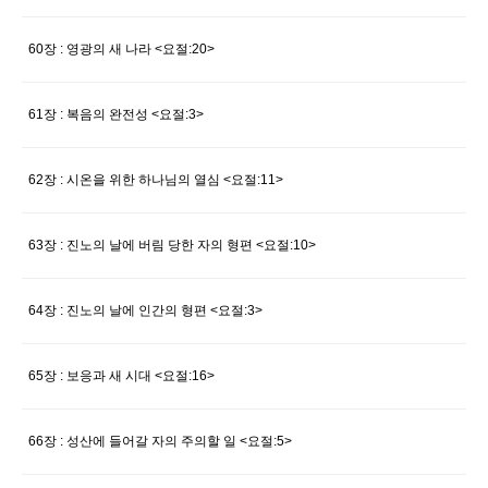
60장 : 영광의 새 나라 <요절:20>
61장 : 복음의 완전성 <요절:3>
62장 : 시온을 위한 하나님의 열심 <요절:11>
63장 : 진노의 날에 버림 당한 자의 형편 <요절:10>
64장 : 진노의 날에 인간의 형편 <요절:3>
65장 : 보응과 새 시대 <요절:16>
66장 : 성산에 들어갈 자의 주의할 일 <요절:5>