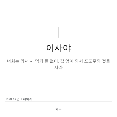
교회소개
인간론
아름다운소식
성경을바로아는법
강의 말씀
요한일서
이사야
성경읽기
조직신학
나눔자료실
이사야
너희는 와서 사 먹되 돈 없이, 값 없이 와서 포도주와 젖을
사라
회원전용
소선지서
계시록
Total 67건
1 페이지
제목