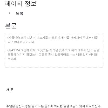
페이지 정보
목록
본문
(사49:14) 오직 시온이 이르기를 여호와께서 나를 버리시며 주께서 나를
잊으셨다 하였거니와
(사49:15) 여인이 어찌 그 젖먹는 자식을 잊겠으며 자기 태에서 난 아들을
긍휼히 여기지 않겠느냐 그들은 혹시 잊을찌라도 나는 너를 잊지 아니할
것이라
서 론
주님은 당신의 종을 들어 쓰는 동시에 역사한 일을 조금도 잊지 아니하신다.