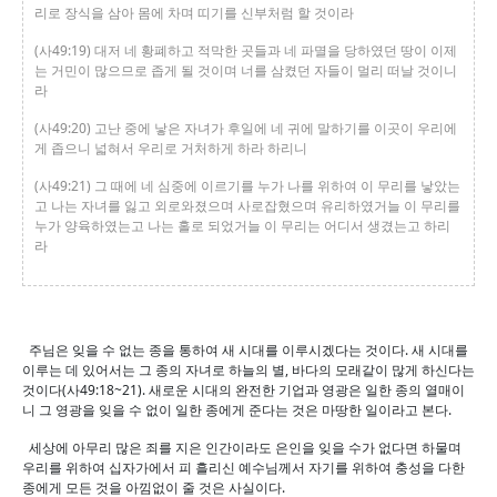
리로 장식을 삼아 몸에 차며 띠기를 신부처럼 할 것이라
(사49:19) 대저 네 황폐하고 적막한 곳들과 네 파멸을 당하였던 땅이 이제
는 거민이 많으므로 좁게 될 것이며 너를 삼켰던 자들이 멀리 떠날 것이니
라
(사49:20) 고난 중에 낳은 자녀가 후일에 네 귀에 말하기를 이곳이 우리에
게 좁으니 넓혀서 우리로 거처하게 하라 하리니
(사49:21) 그 때에 네 심중에 이르기를 누가 나를 위하여 이 무리를 낳았는
고 나는 자녀를 잃고 외로와졌으며 사로잡혔으며 유리하였거늘 이 무리를
누가 양육하였는고 나는 홀로 되었거늘 이 무리는 어디서 생겼는고 하리
라
주님은 잊을 수 없는 종을 통하여 새 시대를 이루시겠다는 것이다. 새 시대를
이루는 데 있어서는 그 종의 자녀로 하늘의 별, 바다의 모래같이 많게 하신다는
것이다(사49:18~21). 새로운 시대의 완전한 기업과 영광은 일한 종의 열매이
니 그 영광을 잊을 수 없이 일한 종에게 준다는 것은 마땅한 일이라고 본다.
세상에 아무리 많은 죄를 지은 인간이라도 은인을 잊을 수가 없다면 하물며
우리를 위하여 십자가에서 피 흘리신 예수님께서 자기를 위하여 충성을 다한
종에게 모든 것을 아낌없이 줄 것은 사실이다.