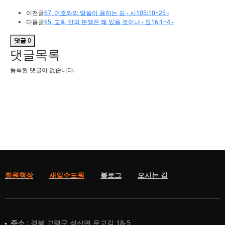
이전글
67. 여호와의 말씀이 응하는 길 - 시105:10~25 -
다음글
65. 교회 안의 분쟁은 왜 있을 것이냐 - 요16:1~4 -
댓글
0
댓글목록
등록된 댓글이 없습니다.
회원책장
새일수도원
블로그
오시는 길
주소
: 경북 고령군 성산면 운교길 18-5