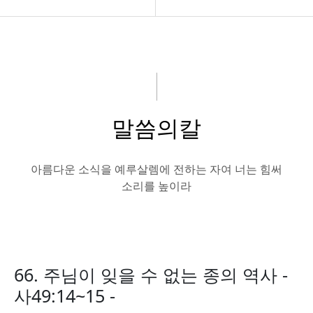
교회소개
구약설교
아름다운소식
신약설교
강의 말씀
논설편
말씀의칼
성경읽기
신앙문답편
나눔자료실
말씀의칼
아름다운 소식을 예루살렘에 전하는 자여 너는 힘써
소리를 높이라
회원전용
66. 주님이 잊을 수 없는 종의 역사 -
사49:14~15 -