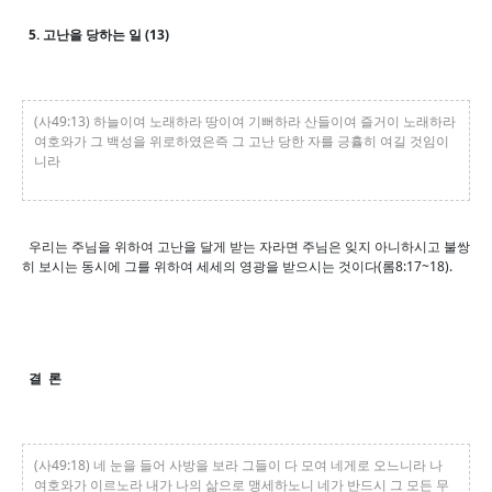
5. 고난을 당하는 일 (13)
(사49:13) 하늘이여 노래하라 땅이여 기뻐하라 산들이여 즐거이 노래하라
여호와가 그 백성을 위로하였은즉 그 고난 당한 자를 긍휼히 여길 것임이
니라
우리는 주님을 위하여 고난을 달게 받는 자라면 주님은 잊지 아니하시고 불쌍
히 보시는 동시에 그를 위하여 세세의 영광을 받으시는 것이다(롬8:17~18).
결 론
(사49:18) 네 눈을 들어 사방을 보라 그들이 다 모여 네게로 오느니라 나
여호와가 이르노라 내가 나의 삶으로 맹세하노니 네가 반드시 그 모든 무