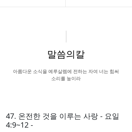
교회소개
구약설교
아름다운소식
신약설교
강의 말씀
논설편
말씀의칼
성경읽기
신앙문답편
나눔자료실
말씀의칼
아름다운 소식을 예루살렘에 전하는 자여 너는 힘써
소리를 높이라
회원전용
47. 온전한 것을 이루는 사랑 - 요일
4:9~12 -