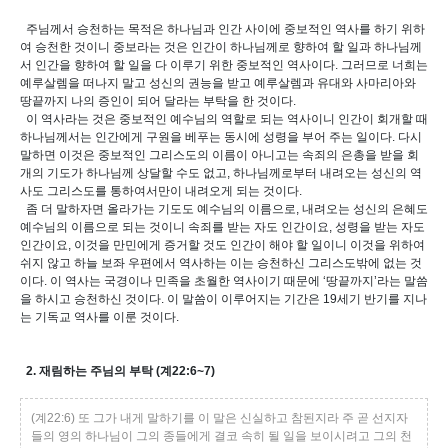
주님께서 승천하는 목적은 하나님과 인간 사이에 중보적인 역사를 하기 위하
여 승천한 것이니 중보라는 것은 인간이 하나님께로 향하여 할 일과 하나님께
서 인간을 향하여 할 일을 다 이루기 위한 중보적인 역사이다. 그러므로 너희는
예루살렘을 떠나지 말고 성신의 권능을 받고 예루살렘과 유대와 사마리아와
땅끝까지 나의 증인이 되어 달라는 부탁을 한 것이다.
이 역사라는 것은 중보적인 예수님의 역할로 되는 역사이니 인간이 회개할 때
하나님께서는 인간에게 구원을 베푸는 동시에 성령을 부어 주는 일이다. 다시
말하면 이것은 중보적인 그리스도의 이름이 아니고는 속죄의 은총을 받을 회
개의 기도가 하나님께 상달할 수도 없고, 하나님께로부터 내려오는 성신의 역
사도 그리스도를 통하여서만이 내려오게 되는 것이다.
좀 더 말하자면 올라가는 기도도 예수님의 이름으로, 내려오는 성신의 은혜도
예수님의 이름으로 되는 것이니 속죄를 받는 자도 인간이요, 성령을 받는 자도
인간이요, 이것을 만민에게 증거할 것도 인간이 해야 할 일이니 이것을 위하여
쉬지 않고 하늘 보좌 우편에서 역사하는 이는 승천하신 그리스도밖에 없는 것
이다. 이 역사는 국경이나 민족을 초월한 역사이기 때문에 ‘땅끝까지’라는 말씀
을 하시고 승천하신 것이다. 이 말씀이 이루어지는 기간은 19세기 반기를 지나
는 기독교 역사를 이룬 것이다.
2. 재림하는 주님의 부탁 (계22:6~7)
(계22:6) 또 그가 내게 말하기를 이 말은 신실하고 참된지라 주 곧 선지자
들의 영의 하나님이 그의 종들에게 결코 속히 될 일을 보이시려고 그의 천