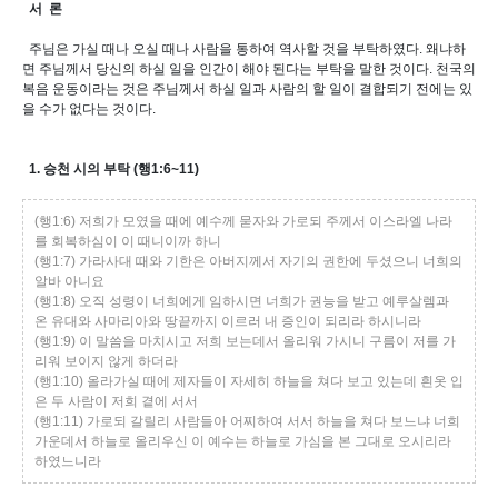
서 론
주님은 가실 때나 오실 때나 사람을 통하여 역사할 것을 부탁하였다. 왜냐하
면 주님께서 당신의 하실 일을 인간이 해야 된다는 부탁을 말한 것이다. 천국의
복음 운동이라는 것은 주님께서 하실 일과 사람의 할 일이 결합되기 전에는 있
을 수가 없다는 것이다.
1. 승천 시의 부탁 (행1:6~11)
(행1:6) 저희가 모였을 때에 예수께 묻자와 가로되 주께서 이스라엘 나라
를 회복하심이 이 때니이까 하니
(행1:7) 가라사대 때와 기한은 아버지께서 자기의 권한에 두셨으니 너희의
알바 아니요
(행1:8) 오직 성령이 너희에게 임하시면 너희가 권능을 받고 예루살렘과
온 유대와 사마리아와 땅끝까지 이르러 내 증인이 되리라 하시니라
(행1:9) 이 말씀을 마치시고 저희 보는데서 올리워 가시니 구름이 저를 가
리워 보이지 않게 하더라
(행1:10) 올라가실 때에 제자들이 자세히 하늘을 쳐다 보고 있는데 흰옷 입
은 두 사람이 저희 곁에 서서
(행1:11) 가로되 갈릴리 사람들아 어찌하여 서서 하늘을 쳐다 보느냐 너희
가운데서 하늘로 올리우신 이 예수는 하늘로 가심을 본 그대로 오시리라
하였느니라