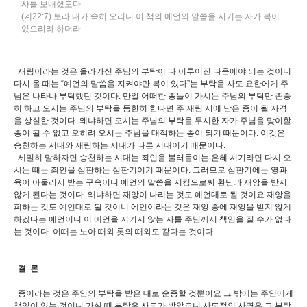
사를 보내셨도다
(계22:7) 보라 내가 속히 오리니 이 책의 예언의 말씀을 지키는 자가 복이
있으리라 하더라
재림이라는 것은 올라가신 주님의 부탁이 다 이루어진 다음에야 되는 것이니
다시 올 때는 “예언의 말씀을 지켜야만 복이 있다”는 부탁을 사도 요한에게 주
님은 나타나 부탁했던 것이다. 만일 어떠한 종들이 가시는 주님의 부탁만 존중
히 하고 오시는 주님의 부탁을 등한히 한다면 주 재림 시에 남은 종이 될 자격
을 상실한 것이다. 왜냐하면 오시는 주님의 부탁을 무시한 자가 주님을 맞이할
종이 될 수 없고 오히려 오시는 주님을 대적하는 종이 되기 때문이다. 이것은
승천하는 시대와 재림하는 시대가 다른 시대이기 때문이다.
세밀히 말하자면 승천하는 시대는 죄인을 불러들이는 은혜 시기라면 다시 오
시는 때는 죄인을 심판하는 심판기이기 때문이다. 그러므로 심판기에는 영과
육이 아울러서 받는 구속이니 예언의 말씀을 지킴으로써 환난과 재앙을 받지
않게 된다는 것이다. 왜냐하면 재앙이 나리는 것도 예언대로 될 것이요 재앙을
피하는 것도 예언대로 될 것이니 에언이라는 것은 재앙 중에 재앙을 받지 않게
하겠다는 예언이니 이 예언을 지키지 않는 자를 주님께서 책임을 질 수가 없다
는 것이다. 이때는 노아 때와 롯의 때와도 같다는 것이다.
결 론
종이라는 것은 주인의 부탁을 받은 대로 순종할 것뿐이요 그 밖에는 주인에게
책임이 있는 것이니 가실 때 부탁은 사도가 받았으니 사도적인 사명은 그 부탁