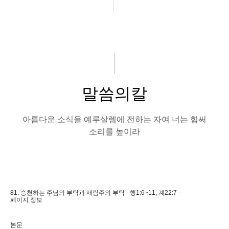
교회소개
구약설교
아름다운소식
신약설교
강의 말씀
논설편
말씀의칼
성경읽기
신앙문답편
나눔자료실
말씀의칼
아름다운 소식을 예루살렘에 전하는 자여 너는 힘써
소리를 높이라
회원전용
81. 승천하는 주님의 부탁과 재림주의 부탁 - 행1:6~11, 계22:7 -
페이지 정보
본문