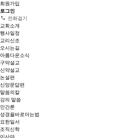
회원가입
로그인
전화걸기
교회소개
행사일정
교리신조
오시는길
아름다운소식
구약설교
신약설교
논설편
신앙문답편
말씀의칼
강의 말씀
인간론
성경을바로아는법
요한일서
조직신학
이사야