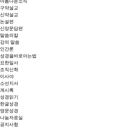
아름다운소식
구약설교
신약설교
논설편
신앙문답편
말씀의칼
강의 말씀
인간론
성경을바로아는법
요한일서
조직신학
이사야
소선지서
계시록
성경읽기
한글성경
영문성경
나눔자료실
공지사항