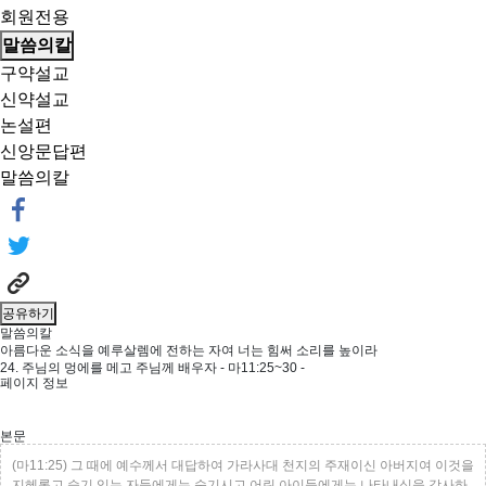
회원전용
말씀의칼
구약설교
신약설교
논설편
신앙문답편
말씀의칼
공유하기
말씀의칼
아름다운 소식을 예루살렘에 전하는 자여 너는 힘써 소리를 높이라
24. 주님의 멍에를 메고 주님께 배우자 - 마11:25~30 -
페이지 정보
본문
(마11:25) 그 때에 예수께서 대답하여 가라사대 천지의 주재이신 아버지여 이것을
지혜롭고 슬기 있는 자들에게는 숨기시고 어린 아이들에게는 나타내심을 감사하