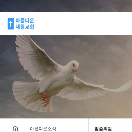
아름다운소식
말씀의칼