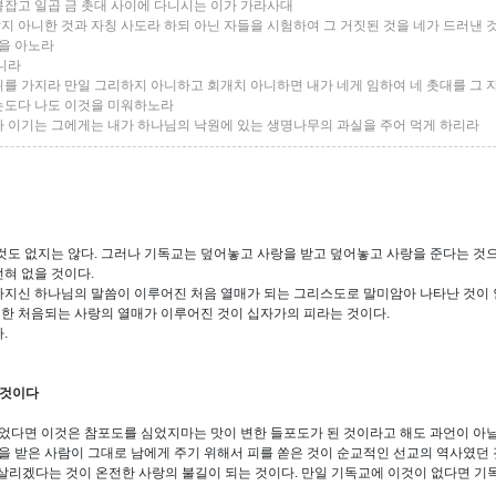
 붙잡고 일곱 금 촛대 사이에 다니시는 이가 가라사대
용납지 아니한 것과 자칭 사도라 하되 아닌 자들을 시험하여 그 거짓된 것을 네가 드러낸 
것을 아노라
느니라
행위를 가지라 만일 그리하지 아니하고 회개치 아니하면 내가 네게 임하여 네 촛대를 그
하는도다 나도 이것을 미워하노라
어다 이기는 그에게는 내가 하나님의 낙원에 있는 생명나무의 과실을 주어 먹게 하리라
 것도 없지는 않다. 그러나 기독교는 덮어놓고 사랑을 받고 덮어놓고 사랑을 준다는 
혀 없을 것이다.
가지신 하나님의 말씀이 이루어진 처음 열매가 되는 그리스도로 말미암아 나타난 것이
월한 처음되는 사랑의 열매가 이루어진 것이 십자가의 피라는 것이다.
.
 것이다
잃었다면 이것은 참포도를 심었지마는 맛이 변한 들포도가 된 것이라고 해도 과언이 아
을 받은 사람이 그대로 남에게 주기 위해서 피를 쏟은 것이 순교적인 선교의 역사였던 
을 살리겠다는 것이 온전한 사랑의 불길이 되는 것이다. 만일 기독교에 이것이 없다면 