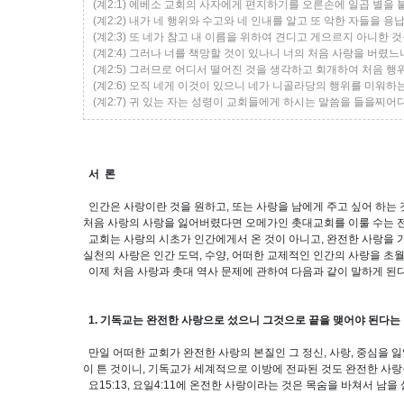
(계2:1) 에베소 교회의 사자에게 편지하기를 오른손에 일곱 별을
(계2:2) 내가 네 행위와 수고와 네 인내를 알고 또 악한 자들을 
(계2:3) 또 네가 참고 내 이름을 위하여 견디고 게으르지 아니한 
(계2:4) 그러나 너를 책망할 것이 있나니 너의 처음 사랑을 버렸
(계2:5) 그러므로 어디서 떨어진 것을 생각하고 회개하여 처음 
(계2:6) 오직 네게 이것이 있으니 네가 니골라당의 행위를 미워
(계2:7) 귀 있는 자는 성령이 교회들에게 하시는 말씀을 들을찌
서 론
인간은 사랑이란 것을 원하고, 또는 사랑을 남에게 주고 싶어 하는
처음 사랑의 사랑을 잃어버렸다면 오메가인 촛대교회를 이룰 수는 전
교회는 사랑의 시초가 인간에게서 온 것이 아니고, 완전한 사랑을 
실천의 사랑은 인간 도덕, 수양, 어떠한 교제적인 인간의 사랑을 초
이제 처음 사랑과 촛대 역사 문제에 관하여 다음과 같이 말하게 된다
1. 기독교는 완전한 사랑으로 섰으니 그것으로 끝을 맺어야 된다는
만일 어떠한 교회가 완전한 사랑의 본질인 그 정신, 사랑, 중심을 
이 튼 것이니, 기독교가 세계적으로 이방에 전파된 것도 완전한 사랑
요15:13, 요일4:11에 온전한 사랑이라는 것은 목숨을 바쳐서 남