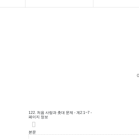
교회소개
구약설교
아름다운소식
신약설교
강의 말씀
논설편
성경읽기
신앙문답편
나눔자료실
말씀의칼
회원전용
122. 처음 사랑과 촛대 문제 - 계2:1~7 -
페이지 정보
본문