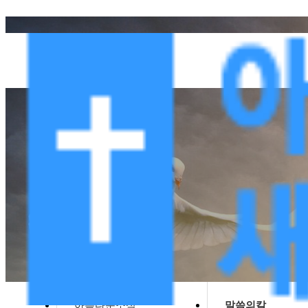
아름다운소식
말씀의칼