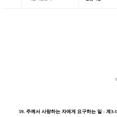
교회소개
구약설교
아름다운소식
신약설교
강의 말씀
논설편
성경읽기
신앙문답편
나눔자료실
말씀의칼
회원전용
59. 주께서 사랑하는 자에게 요구