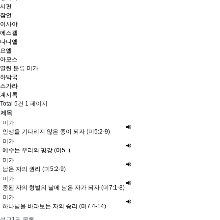
시편
잠언
이사야
에스겔
다니엘
요엘
아모스
열린 분류
미가
하박국
스가랴
계시록
Total 5건
1 페이지
제목
미가
인생을 기다리지 않은 종이 되자 (미5:2-9)
미가
예수는 우리의 평강 (미5: )
미가
남은 자의 권리 (미5:2-9)
미가
종된 자의 형벌의 날에 남은 자가 되자 (미7:1-8)
미가
하나님을 바라보는 자의 승리 (미7:4-14)
설교1권 목록