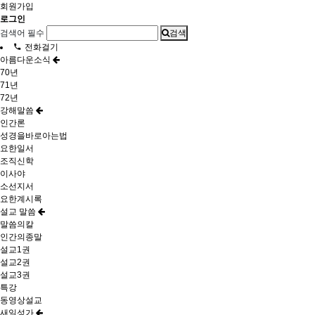
회원가입
로그인
검색어 필수
검색
전화걸기
아름다운소식
70년
71년
72년
강해말씀
인간론
성경을바로아는법
요한일서
조직신학
이사야
소선지서
요한계시록
설교 말씀
말씀의칼
인간의종말
설교1권
설교2권
설교3권
특강
동영상설교
새일성가