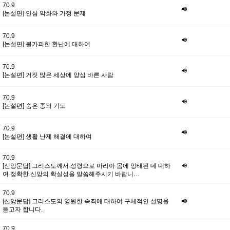
70.9
[논설편] 인심 악화와 가정 문제
70.9
[논설편] 불가피한 환난에 대하여
70.9
[논설편] 거짓 많은 세상에 양심 바른 사람
70.9
[논설편] 숨은 종의 기도
70.9
[논설편] 생활 난제 해결에 대하여
70.9
[신앙문답] 그리스도께서 성령으로 마리아 몸에 잉태된 데 대하
여 정확한 신앙의 확실성을 말씀해주시기 바랍니…
70.9
[신앙문답] 그리스도의 영원한 속죄에 대하여 구체적인 설명을
듣고자 합니다.
70.9