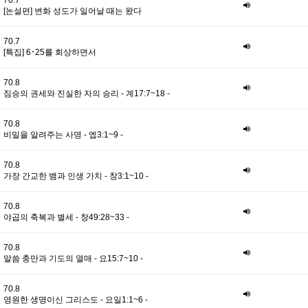
70.7
[논설편] 변화 성도가 일어날 때는 왔다
70.7
[특집] 6･25를 회상하면서
70.8
짐승의 권세와 진실한 자의 승리 - 계17:7~18 -
70.8
비밀을 알려주는 사명 - 엡3:1~9 -
70.8
가장 간교한 뱀과 인생 가치 - 창3:1~10 -
70.8
야곱의 축복과 별세 - 창49:28~33 -
70.8
말씀 충만과 기도의 열매 - 요15:7~10 -
70.8
영원한 생명이신 그리스도 - 요일1:1~6 -