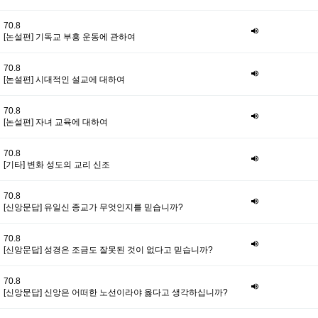
70.8
[논설편] 기독교 부흥 운동에 관하여
70.8
[논설편] 시대적인 설교에 대하여
70.8
[논설편] 자녀 교육에 대하여
70.8
[기타] 변화 성도의 교리 신조
70.8
[신앙문답] 유일신 종교가 무엇인지를 믿습니까?
70.8
[신앙문답] 성경은 조금도 잘못된 것이 없다고 믿습니까?
70.8
[신앙문답] 신앙은 어떠한 노선이라야 옳다고 생각하십니까?