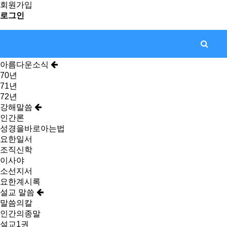
회원가입
로그인
전화걸기
아름다운소식
70년
71년
72년
강해말씀
인간론
성경을바로아는법
요한일서
조직신학
이사야
소선지서
요한계시록
설교 말씀
말씀의칼
인간의종말
설교1권