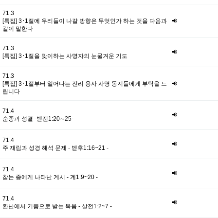
71.3
[특집] 3･1절에 우리들이 나갈 방향은 무엇인가 하는 것을 다음과
같이 말한다
71.3
[특집] 3･1절을 맞이하는 사명자의 눈물겨운 기도
71.3
[특집] 3･1절부터 일어나는 진리 용사 사명 동지들에게 부탁을 드
립니다
71.4
순종과 성결 -벧전1:20∼25-
71.4
주 재림과 성경 해석 문제 - 벧후1:16~21 -
71.4
참는 종에게 나타난 계시 - 계1:9~20 -
71.4
환난에서 기쁨으로 받는 복음 - 살전1:2~7 -