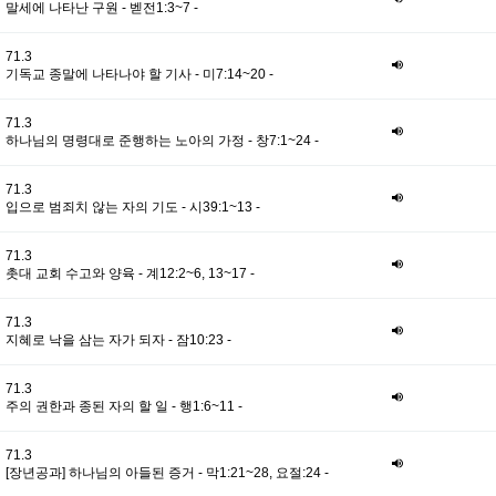
말세에 나타난 구원 - 벧전1:3~7 -
71.3
기독교 종말에 나타나야 할 기사 - 미7:14~20 -
71.3
하나님의 명령대로 준행하는 노아의 가정 - 창7:1~24 -
71.3
입으로 범죄치 않는 자의 기도 - 시39:1~13 -
71.3
촛대 교회 수고와 양육 - 계12:2~6, 13~17 -
71.3
지혜로 낙을 삼는 자가 되자 - 잠10:23 -
71.3
주의 권한과 종된 자의 할 일 - 행1:6~11 -
71.3
[장년공과] 하나님의 아들된 증거 - 막1:21~28, 요절:24 -