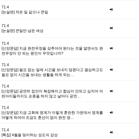
71.4
[논설편] 작은 일 같으나 큰일
71.4
[논설편] 큰일만 남은 세상
71.4
[신앙문답] 지금 완전무장을 갖추어야 된다는 것을 알면서도 완
전무장이 안 되는 원인이 무엇입니까?
71.4
[신앙문답] 필요 없는 일에 시간을 보내지 않겠다고 결심하고도
필요 없이 시간을 보내는 생활을 하게 되는…
71.4
[신앙문답] 공연히 집안이 복잡해지고 합심이 안되고 심지어 어
린아이들까지도 순종을 하지 않고 날마다 공연…
71.4
[신앙문답] 지금 교회에 영계가 이렇게 혼란한 가운데서 영계를
어떻게 하여야 조금도 혼선이 없이 완전 영…
71.4
[특집] 4월을 맞이하는 성도의 감상