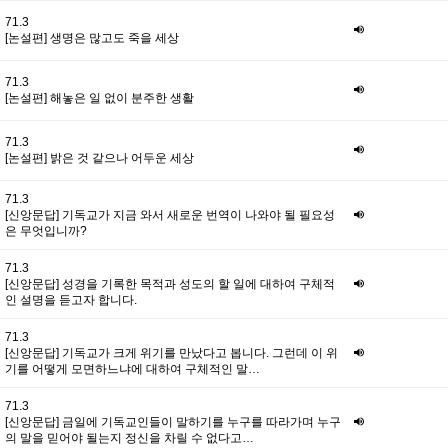
71.3
[논설편] 생명은 많고도 죽을 세상
71.3
[논설편] 해놓은 일 없이 분주한 생활
71.3
[논설편] 밝은 것 같으나 어두운 세상
71.3
[신앙문답] 기독교가 지금 와서 새로운 번역이 나와야 될 필요성
은 무엇입니까?
71.3
[신앙문답] 성경을 기록한 목적과 성도의 할 일에 대하여 구체적
인 설명을 듣고자 합니다.
71.3
[신앙문답] 기독교가 크게 위기를 만났다고 봅니다. 그런데 이 위
기를 어떻게 모면하느냐에 대하여 구체적인 말…
71.3
[신앙문답] 금일에 기독교인들이 말하기를 누구를 따라가며 누구
의 말을 믿어야 될는지 정신을 차릴 수 없다고…