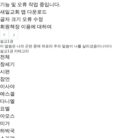
기능 및 오류 작업 중입니다.
새일교회 앱 다운로드
글자 크기 오류 수정
회원책장 이용에 대하여
설교1권
이 말씀은 나의 곤란 중에 위로라 주의 말씀이 나를 살리셨음이니이다
설교1권 카테고리
전체
창세기
시편
잠언
이사야
에스겔
다니엘
요엘
아모스
미가
하박국
스가랴