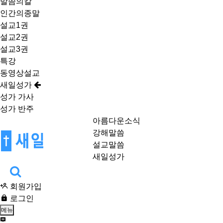
말씀의칼
인간의종말
설교1권
설교2권
설교3권
특강
동영상설교
새일성가
성가 가사
성가 반주
아름다운소식
강해말씀
설교말씀
새일성가
회원가입
로그인
메뉴