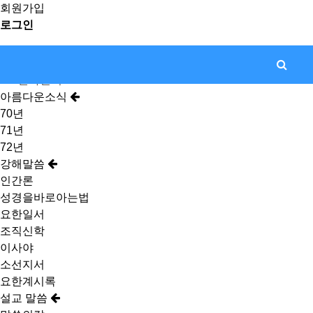
회원가입
로그인
전화걸기
아름다운소식
70년
71년
72년
강해말씀
인간론
성경을바로아는법
요한일서
조직신학
이사야
소선지서
요한계시록
설교 말씀