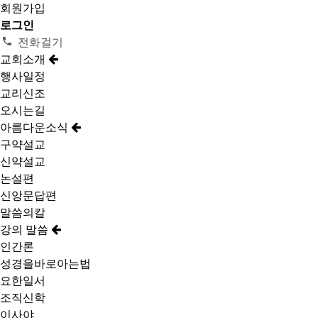
회원가입
로그인
전화걸기
교회소개
행사일정
교리신조
오시는길
아름다운소식
구약설교
신약설교
논설편
신앙문답편
말씀의칼
강의 말씀
인간론
성경을바로아는법
요한일서
조직신학
이사야