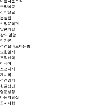
아름다운소식
구약설교
신약설교
논설편
신앙문답편
말씀의칼
강의 말씀
인간론
성경을바로아는법
요한일서
조직신학
이사야
소선지서
계시록
성경읽기
한글성경
영문성경
나눔자료실
공지사항