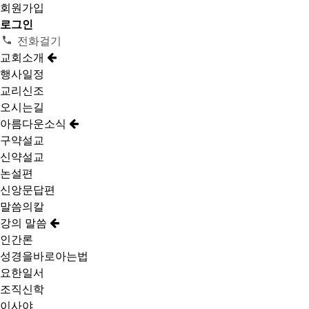
회원가입
로그인
전화걸기
교회소개
행사일정
교리신조
오시는길
아름다운소식
구약설교
신약설교
논설편
신앙문답편
말씀의칼
강의 말씀
인간론
성경을바로아는법
요한일서
조직신학
이사야