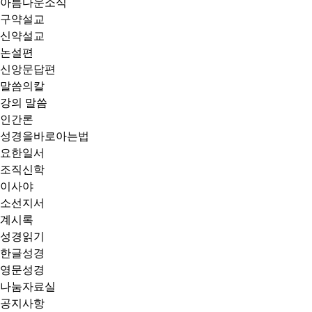
아름다운소식
구약설교
신약설교
논설편
신앙문답편
말씀의칼
강의 말씀
인간론
성경을바로아는법
요한일서
조직신학
이사야
소선지서
계시록
성경읽기
한글성경
영문성경
나눔자료실
공지사항